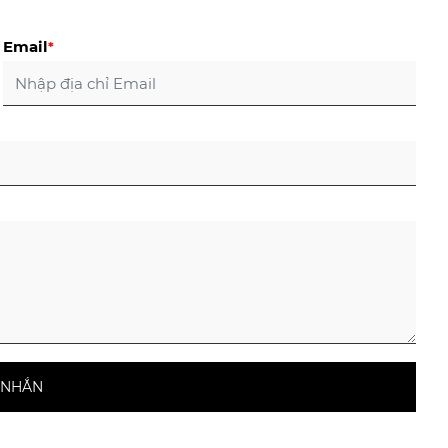
Email
*
N NHẮN