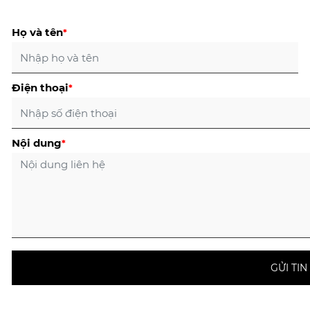
Họ và tên
*
Điện thoại
*
Nội dung
*
GỬI TI