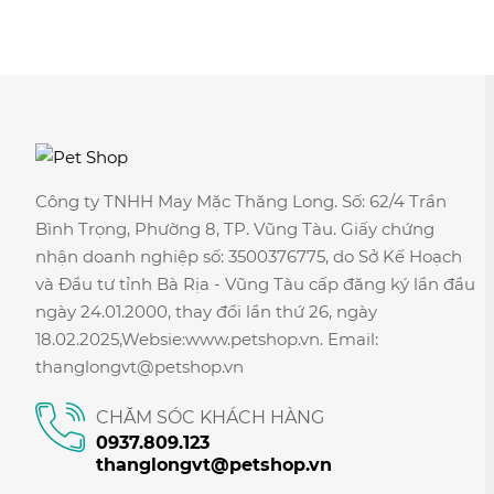
Công ty TNHH May Mặc Thăng Long. Số: 62/4 Trần
Bình Trọng, Phường 8, TP. Vũng Tàu. Giấy chứng
nhận doanh nghiệp số: 3500376775, do Sở Kế Hoạch
và Đầu tư tỉnh Bà Rịa - Vũng Tàu cấp đăng ký lần đầu
ngày 24.01.2000, thay đổi lần thứ 26, ngày
18.02.2025,Websie:www.petshop.vn. Email:
thanglongvt@petshop.vn
CHĂM SÓC KHÁCH HÀNG
0937.809.123
thanglongvt@petshop.vn