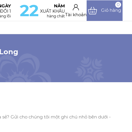
22
0
NGÀY
NĂM
Giỏ hàng
 ĐỔI 1
XUẤT KHẨU
Tài khoản
ng lỗi
hàng chất
 Long
a sẻ? Gửi cho chúng tôi một ghi chú nhỏ bên dưới -