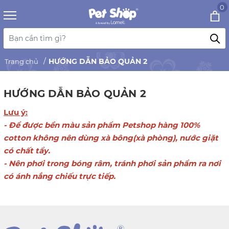
0
HƯỚNG DẪN BẢO QUẢN 2
Trang chủ
HƯỚNG DẪN BẢO QUẢN 2
Lưu ý:
- Để được bền màu sản phẩm Petshop hàng 100%
cotton không nên dùng xà bông(xà phòng), nước giặt
có chất tẩy.
- Nên phơi trong bóng râm, tránh phơi sản phẩm ra nơi
có ánh nắng chiếu trực tiếp.