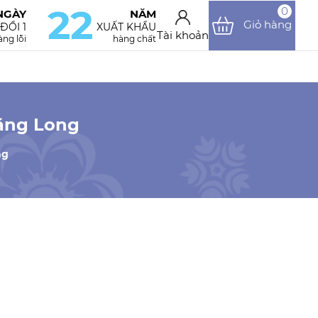
22
0
NGÀY
NĂM
Giỏ hàng
 ĐỔI 1
XUẤT KHẨU
Tài khoản
ng lỗi
hàng chất
ăng Long
ng