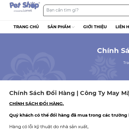
TRANG CHỦ
SẢN PHẨM
GIỚI THIỆU
LIÊN 
Chính S
Tr
Chính Sách Đổi Hàng | Công Ty May M
CHÍNH SÁCH ĐỔI HÀNG.
Quý khách có thể đổi hàng đã mua trong các trường 
Hàng có lỗi kỹ thuật do nhà sản xuất,