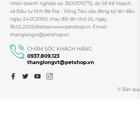
nhận doanh nghiệp số: 3500376775, do Sở Kế Hoạch
và Đầu tư tỉnh Bà Rịa - Vũng Tàu cấp đăng ký lần đầu
ngày 24.01.2000, thay đổi lần thứ 26, ngày
18.02.2025,Websie:www.petshop.vn. Email:
thanglongvt@petshop.vn
CHĂM SÓC KHÁCH HÀNG
0937.809.123
thanglongvt@petshop.vn
© Bản quy