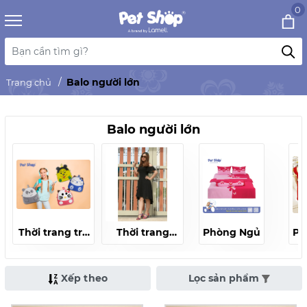
0
Balo người lớn
Trang chủ
Balo người lớn
Thời trang trẻ
Thời trang
Phòng Ngủ
Ph
em
người lớn
Xếp theo
Lọc sản phẩm