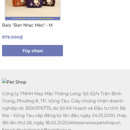
Balo "Ban Nhạc Mèo" - M
979.000₫
Tùy chọn
Công ty TNHH May Mặc Thăng Long. Số: 62/4 Trần Bình
Trọng, Phường 8, TP. Vũng Tàu. Giấy chứng nhận doanh
nghiệp số: 3500376775, do Sở Kế Hoạch và Đầu tư tỉnh Bà
Rịa - Vũng Tàu cấp đăng ký lần đầu ngày 24.01.2000, thay
đổi lần thứ 26, ngày 18.02.2025,Websie:www.petshop.vn.
Email: thanglongvt@petshop.vn